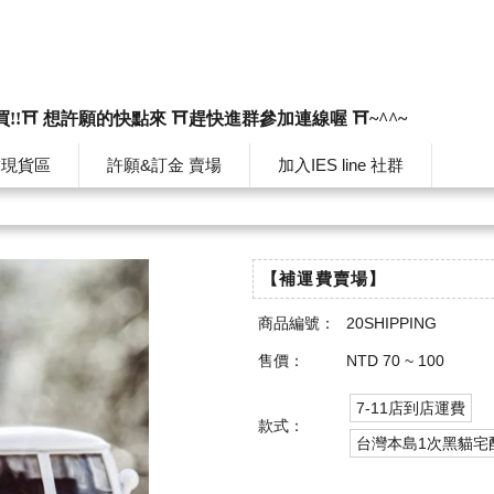
買!!⛩️ 想許願的快點來 ⛩️趕快進群參加連線喔 ⛩️~^^~
韓現貨區
許願&訂金 賣場
加入IES line 社群
【補運費賣場】
商品編號：
20SHIPPING
售價：
NTD 70 ~ 100
7-11店到店運費
款式：
台灣本島1次黑貓宅