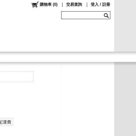
購物車
(
0
)
交易查詢
登入 / 註冊
配運費