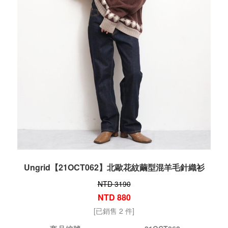
Ungrid【21OCT062】北歐花紋繭型混羊毛針織衫
NTD 3190
NTD 880
[已銷售 2 件]