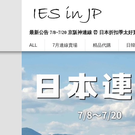
最新公告 7/8~7/20 京阪神連線 ⏰ 日本折扣季太好
ALL
7月連線賣場
精品代購
日