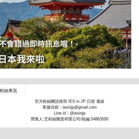
 粉絲專頁
官方粉絲團請搜尋 IES in JP 日貨 連線
客服信箱：iesinjp@gmail.com
Line id：@iesinjp
營業人:艾莉絲雜貨有限公司/統編:54863550