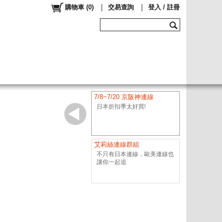
購物車
(
0
)
交易查詢
登入 / 註冊
7/8~7/20 京阪神連線
日本折扣季太好買!
艾莉絲連線群組
不只有日本連線，歐美連線也
讓你一起追