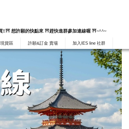
買!!⛩️ 想許願的快點來 ⛩️趕快進群參加連線喔 ⛩️~^^~
韓現貨區
許願&訂金 賣場
加入IES line 社群