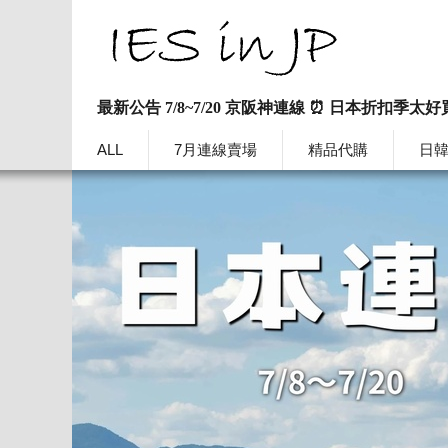
最新公告 7/8~7/20 京阪神連線 ⏰ 日本折扣季太好
ALL
7月連線賣場
精品代購
日