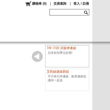
購物車
(
0
)
交易查詢
登入 / 註冊
7/8~7/20 京阪神連線
日本折扣季太好買!
艾莉絲連線群組
不只有日本連線，歐美連線也
讓你一起追