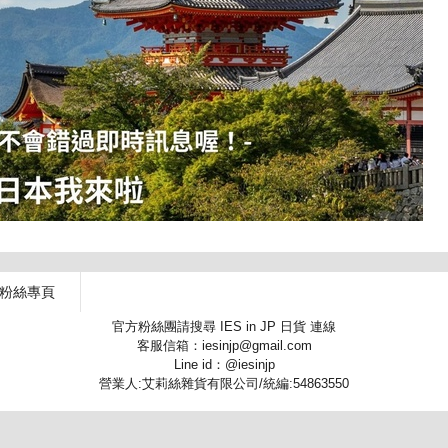
 粉絲專頁
官方粉絲團請搜尋 IES in JP 日貨 連線
客服信箱：iesinjp@gmail.com
Line id：@iesinjp
營業人:艾莉絲雜貨有限公司/統編:54863550