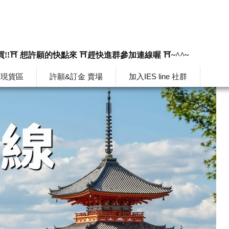
買!!⛩️ 想許願的快點來 ⛩️趕快進群參加連線喔 ⛩️~^^~
韓現貨區
許願&訂金 賣場
加入IES line 社群