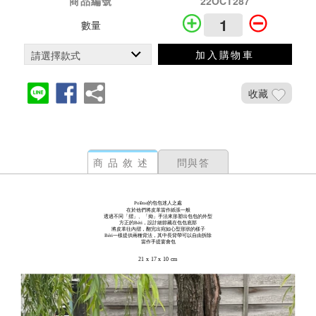
商品編號
22OCT287
數量
加入購物車
收藏
商品敘述
問與答