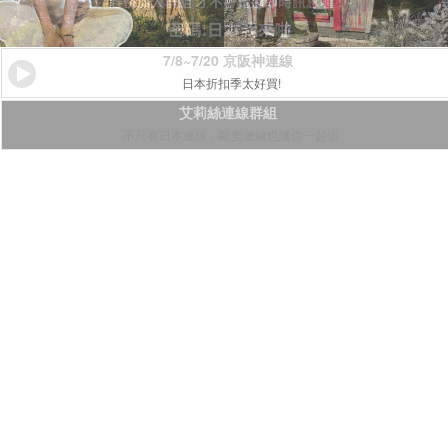
7/8~7/20 京阪神連線
日本折扣季太好買!
艾莉絲連線群組
不只有日本連線，歐美連線也讓你一起追