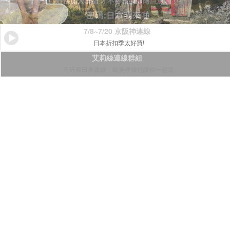
7/8~7/20 京阪神連線
日本折扣季太好買!
艾莉絲連線群組
不只有日本連線，歐美連線也讓你一起追