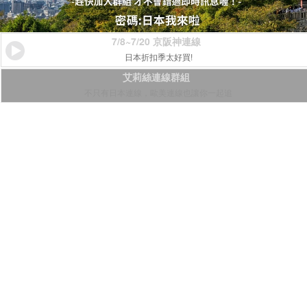
7/8~7/20 京阪神連線
日本折扣季太好買!
艾莉絲連線群組
不只有日本連線，歐美連線也讓你一起追