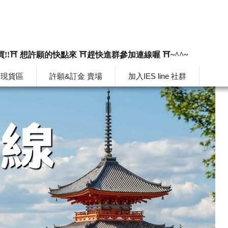
買!!⛩️ 想許願的快點來 ⛩️趕快進群參加連線喔 ⛩️~^^~
韓現貨區
許願&訂金 賣場
加入IES line 社群