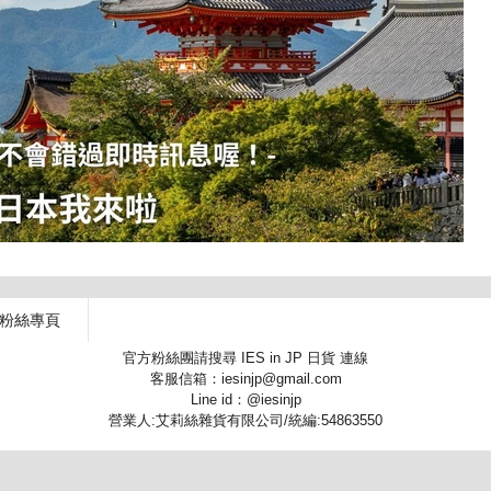
 粉絲專頁
官方粉絲團請搜尋 IES in JP 日貨 連線
客服信箱：iesinjp@gmail.com
Line id：@iesinjp
營業人:艾莉絲雜貨有限公司/統編:54863550