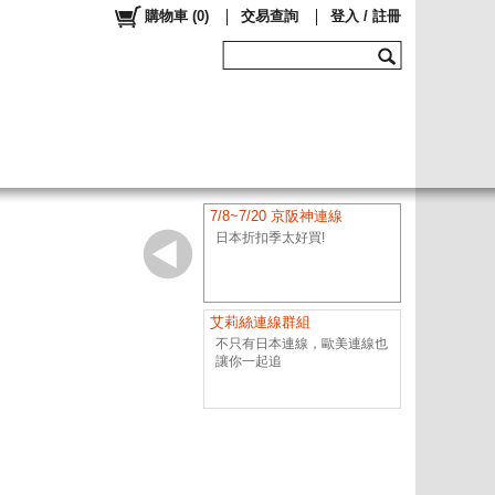
購物車
(
0
)
交易查詢
登入 / 註冊
7/8~7/20 京阪神連線
日本折扣季太好買!
艾莉絲連線群組
不只有日本連線，歐美連線也
讓你一起追