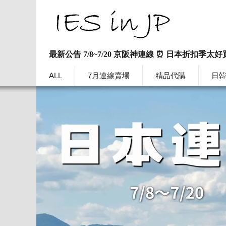
最新公告 7/8~7/20 京阪神連線 ⏰ 日本折扣季太好
ALL
7月連線賣場
精品代購
日