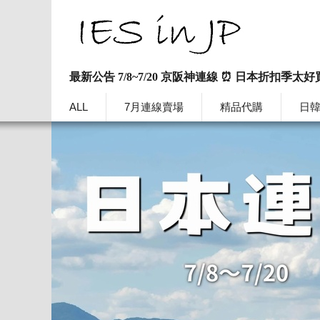
最新公告 7/8~7/20 京阪神連線 ⏰ 日本折扣季太好
ALL
7月連線賣場
精品代購
日