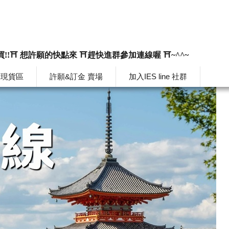
買!!⛩️ 想許願的快點來 ⛩️趕快進群參加連線喔 ⛩️~^^~
韓現貨區
許願&訂金 賣場
加入IES line 社群