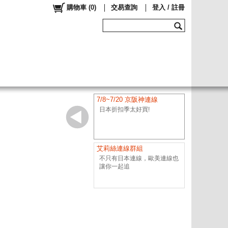
購物車
(
0
)
交易查詢
登入 / 註冊
7/8~7/20 京阪神連線
日本折扣季太好買!
艾莉絲連線群組
不只有日本連線，歐美連線也
讓你一起追