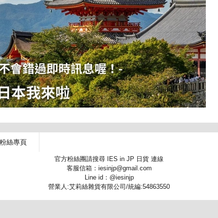
 粉絲專頁
官方粉絲團請搜尋 IES in JP 日貨 連線
客服信箱：iesinjp@gmail.com
Line id：@iesinjp
營業人:艾莉絲雜貨有限公司/統編:54863550