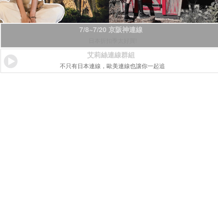
7/8~7/20 京阪神連線
日本折扣季太好買!
艾莉絲連線群組
不只有日本連線，歐美連線也讓你一起追