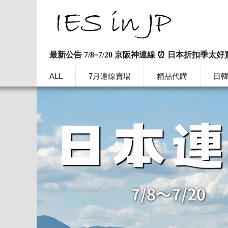
最新公告 7/8~7/20 京阪神連線 ⏰ 日本折扣季太好
ALL
7月連線賣場
精品代購
日