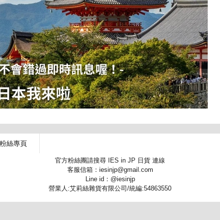
 粉絲專頁
官方粉絲團請搜尋 IES in JP 日貨 連線
客服信箱：iesinjp@gmail.com
Line id：@iesinjp
營業人:艾莉絲雜貨有限公司/統編:54863550