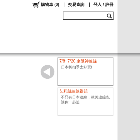
購物車
(
0
)
交易查詢
登入 / 註冊
7/8~7/20 京阪神連線
日本折扣季太好買!
艾莉絲連線群組
不只有日本連線，歐美連線也
讓你一起追