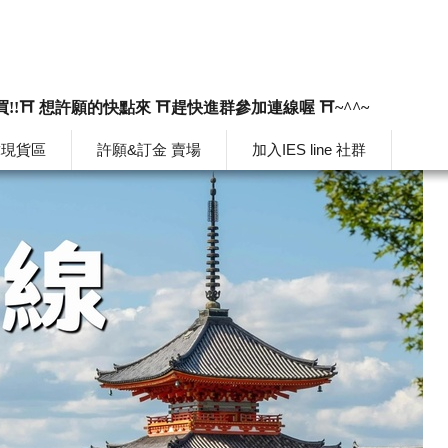
買!!⛩️ 想許願的快點來 ⛩️趕快進群參加連線喔 ⛩️~^^~
韓現貨區
許願&訂金 賣場
加入IES line 社群