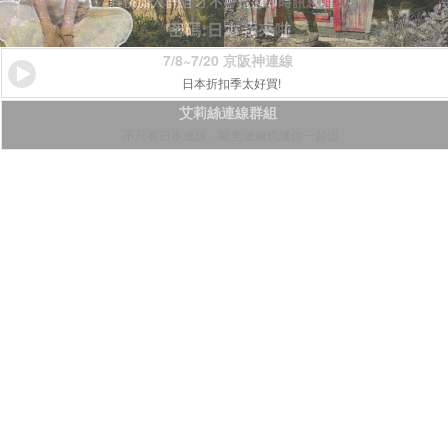
7/8~7/20 京阪神連線
日本折扣季太好買!
艾莉絲連線群組
不只有日本連線，歐美連線也讓你一起追