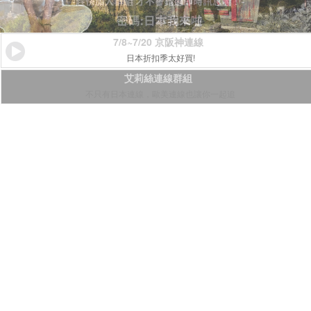
7/8~7/20 京阪神連線
日本折扣季太好買!
艾莉絲連線群組
不只有日本連線，歐美連線也讓你一起追