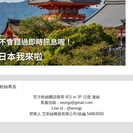
 粉絲專頁
官方粉絲團請搜尋 IES in JP 日貨 連線
客服信箱：iesinjp@gmail.com
Line id：@iesinjp
營業人:艾莉絲雜貨有限公司/統編:54863550