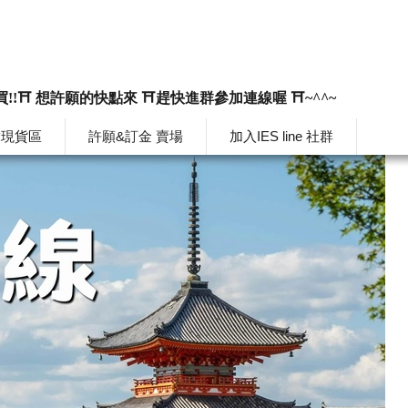
買!!⛩️ 想許願的快點來 ⛩️趕快進群參加連線喔 ⛩️~^^~
韓現貨區
許願&訂金 賣場
加入IES line 社群