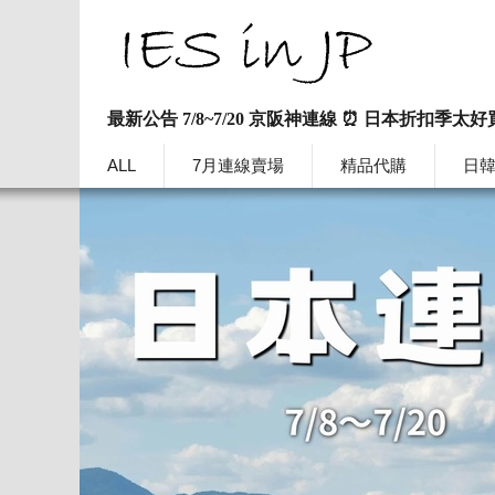
最新公告 7/8~7/20 京阪神連線 ⏰ 日本折扣季太好
ALL
7月連線賣場
精品代購
日