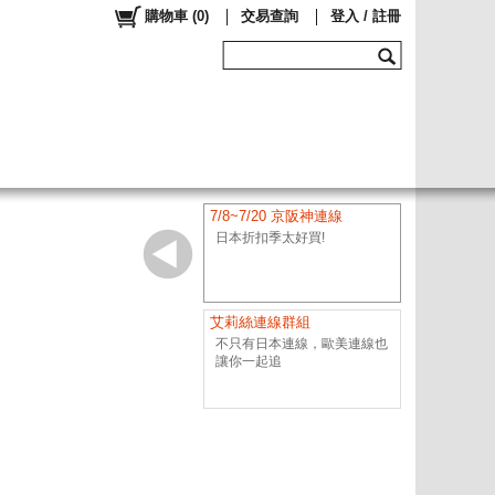
購物車
(
0
)
交易查詢
登入 / 註冊
7/8~7/20 京阪神連線
日本折扣季太好買!
艾莉絲連線群組
不只有日本連線，歐美連線也
讓你一起追