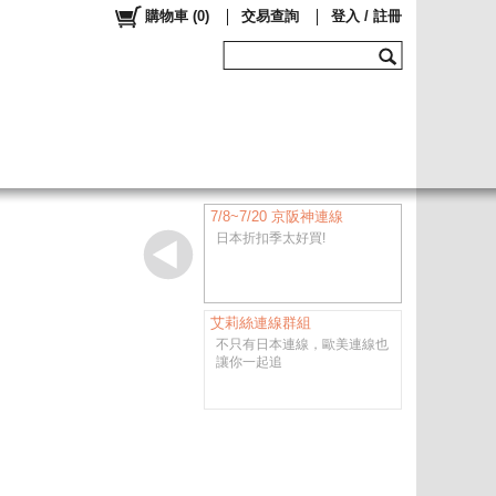
購物車
(
0
)
交易查詢
登入 / 註冊
7/8~7/20 京阪神連線
日本折扣季太好買!
艾莉絲連線群組
不只有日本連線，歐美連線也
讓你一起追