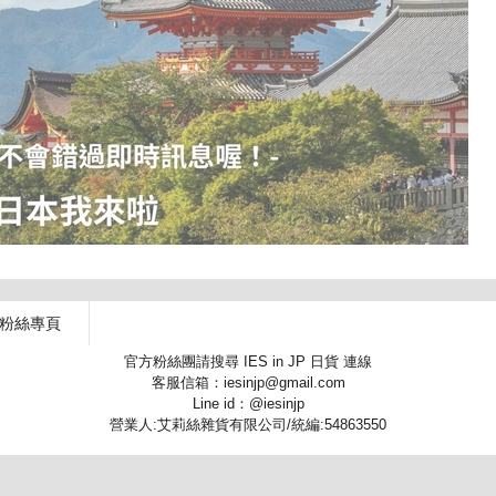
 粉絲專頁
官方粉絲團請搜尋 IES in JP 日貨 連線
客服信箱：iesinjp@gmail.com
Line id：@iesinjp
營業人:艾莉絲雜貨有限公司/統編:54863550