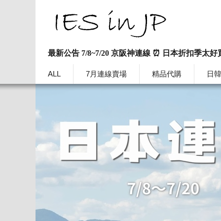
最新公告 7/8~7/20 京阪神連線 ⏰ 日本折扣季太好
ALL
7月連線賣場
精品代購
日