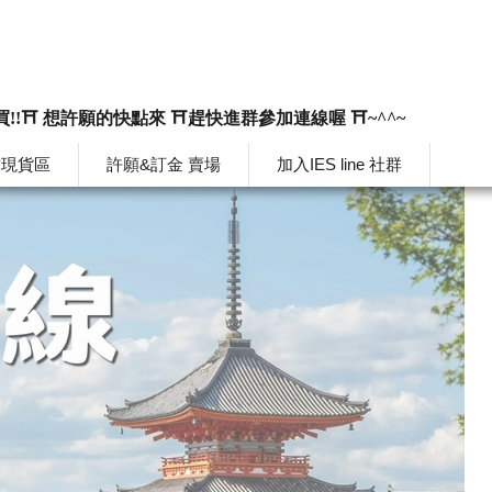
買!!⛩️ 想許願的快點來 ⛩️趕快進群參加連線喔 ⛩️~^^~
韓現貨區
許願&訂金 賣場
加入IES line 社群