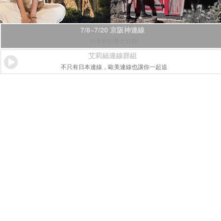
7/8~7/20 京阪神連線
日本折扣季太好買!
艾莉絲連線群組
不只有日本連線，歐美連線也讓你一起追