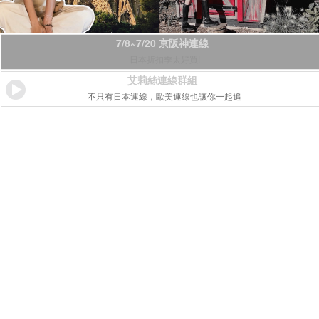
7/8~7/20 京阪神連線
日本折扣季太好買!
艾莉絲連線群組
不只有日本連線，歐美連線也讓你一起追