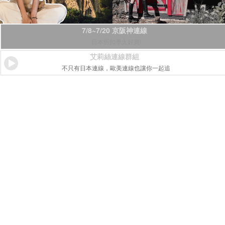
7/8~7/20 京阪神連線
日本折扣季太好買!
艾莉絲連線群組
不只有日本連線，歐美連線也讓你一起追