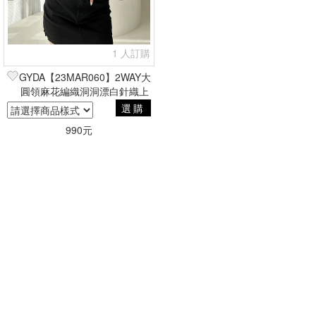
1 人訂購
GYDA【23MAR060】2WAY大
圓領麻花編織洞洞漂白針織上
衣
選購
990元