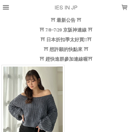
LOADING...
IES IN JP
上架時間
銷售件數
銷售價格
樣式尺寸篩選
全部樣式
深藍(ネイビー)
全部尺寸
現貨商品
篩選