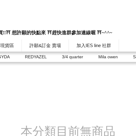
買!!⛩️ 想許願的快點來 ⛩️趕快進群參加連線喔 ⛩️~^^~
韓現貨區
許願&訂金 賣場
加入IES line 社群
GYDA
REDYAZEL
3/4 quarter
Mila owen
S
本分類目前無商品