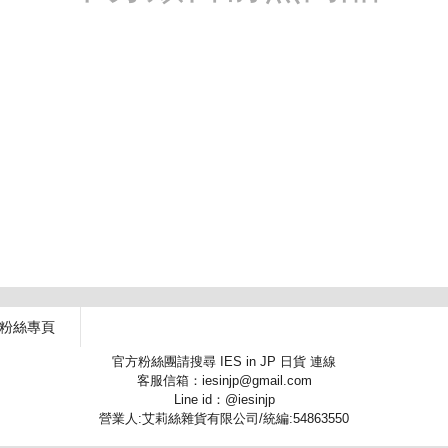
 粉絲專頁
官方粉絲團請搜尋 IES in JP 日貨 連線
客服信箱：iesinjp@gmail.com
Line id：@iesinjp
營業人:艾莉絲雜貨有限公司/統編:54863550