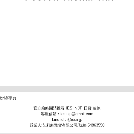
 粉絲專頁
官方粉絲團請搜尋 IES in JP 日貨 連線
客服信箱：iesinjp@gmail.com
Line id：@iesinjp
營業人:艾莉絲雜貨有限公司/統編:54863550