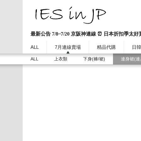
最新公告 7/8~7/20 京阪神連線 ⏰ 日本折扣季太好
ALL
7月連線賣場
精品代購
日
ALL
上衣類
下身(褲/裙)
連身裙(連