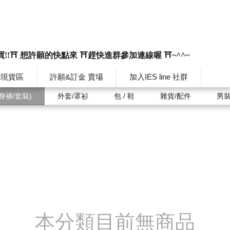
買!!⛩️ 想許願的快點來 ⛩️趕快進群參加連線喔 ⛩️~^^~
韓現貨區
許願&訂金 賣場
加入IES line 社群
身褲/套裝)
外套/罩衫
包 / 鞋
雜貨/配件
男
本分類目前無商品