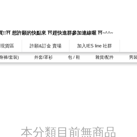
買!!⛩️ 想許願的快點來 ⛩️趕快進群參加連線喔 ⛩️~^^~
韓現貨區
許願&訂金 賣場
加入IES line 社群
身褲/套裝)
外套/罩衫
包 / 鞋
雜貨/配件
男
本分類目前無商品