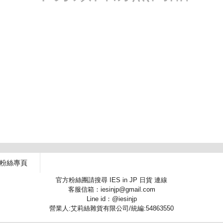
 粉絲專頁
官方粉絲團請搜尋 IES in JP 日貨 連線
客服信箱：iesinjp@gmail.com
Line id：@iesinjp
營業人:艾莉絲雜貨有限公司/統編:54863550