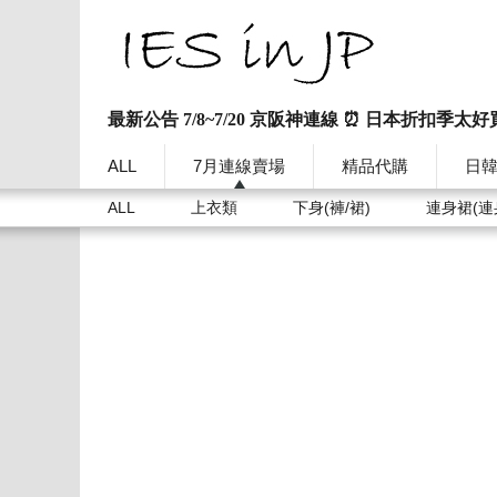
最新公告 7/8~7/20 京阪神連線 ⏰ 日本折扣季太好
ALL
7月連線賣場
精品代購
日
ALL
上衣類
下身(褲/裙)
連身裙(連